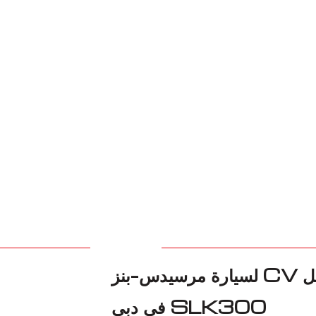
شريكك الموثوق لاستبدال مفصل CV لسيارة مرسيدس-بنز
SLK300 في دبي