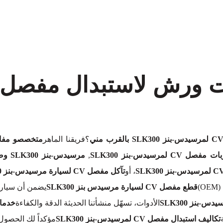
معروف لما ذكر أعلاه
؟فريقنا الماهر
متخصصو مفاصل CV لميرسيدس-ب
فصل CV لمرسيدس-بنز SLK300
,
مرسيدس-بنز SLK300 وصلة CV
، أو
تآكل مفصل CV لسيارة مرسيدس-بنز SLK300
)
قطع مفصل CV لسيارة مرسيدس بنز SLK300
يضمن أن سيارتك
بنز SLK300
الأدوات، تسهّل منشأتنا الحديثة الدقة والكفاءة
خدمات
تكاليف استبدال مفصل CV لمرسيدس-بنز SLK300
مؤكداً لك الحصول