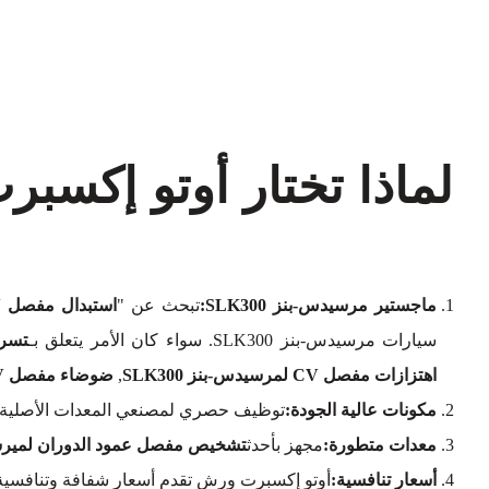
ماجستير مرسيدس-بنز SLK300:
تبحث عن "
استبدال مفصل CV لمرسيدس-بنز SLK300 بالقرب مني
سيارات مرسيدس-بنز SLK300. سواء كان الأمر يتعلق بـ
تسربات م
اهتزازات مفصل CV لمرسيدس-بنز SLK300
,
ضوضاء مفصل CV لمرسيدس-بنز SLK300
مكونات عالية الجودة:
توظيف حصري لمصنعي المعدات الأصلية (OEM
معدات متطورة:
مجهز بأحدث
تشخيص مفصل عمود الدوران لميرسيدس-
أسعار تنافسية:
أوتو إكسبرت ورش تقدم أسعار شفافة وتنافسية