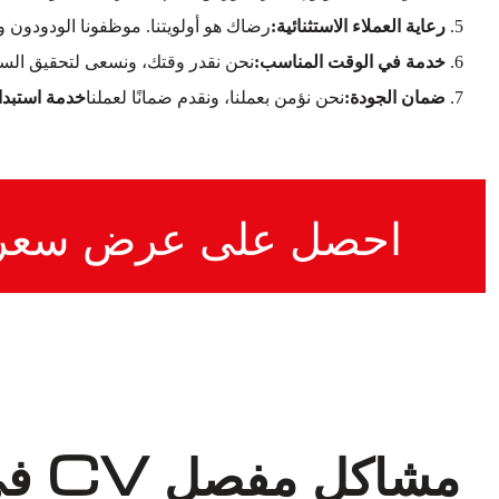
رعاية العملاء الاستثنائية:
رضاك هو أولويتنا. موظفونا الودودون 
خدمة في الوقت المناسب:
نحن نقدر وقتك، ونسعى لتحقيق السر
ضمان الجودة:
نحن نؤمن بعملنا، ونقدم ضمانًا لعملنا
خدمة استبدال مفصل CV لسيارة م
احصل على عرض سعر
مشاكل مفصل CV في مرسيدس-بنز SLK300 التي نتعامل معها