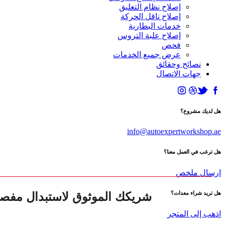
إصلاح نظام التعليق
إصلاح ناقل الحركة
خدمات البطارية
إصلاح علبة التروس
فحص
عرض جميع الخدمات
نصائح وحقائق
جهات الاتصال
هل لديك مشروع؟
info@autoexpertworkshop.ae
هل ترغب في العمل معنا؟
إرسال ملخص
هل تريد شراء معدات؟
اذهب إلى المتجر