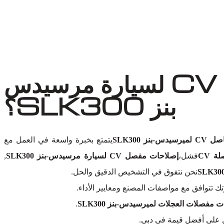
لماذا تختار أوتو إكسبرت ورش لاستبدال مفصل CV لسيارة مرسيدس
بنز SLK300؟
نز SLK300
يتمتع بخبرة واسعة في العمل مع
فشل،
إصلاحات مفصل CV لسيارة مرسيدس-بنز SLK300
,
نحن نتفوق في التشخيص الدقيق والحل.
 تتوافق مع مواصفات المصنع ومعايير الأداء.
 مفصلات العجلات لميرسيدس-بنز SLK300
.
 على أفضل قيمة في دبي.