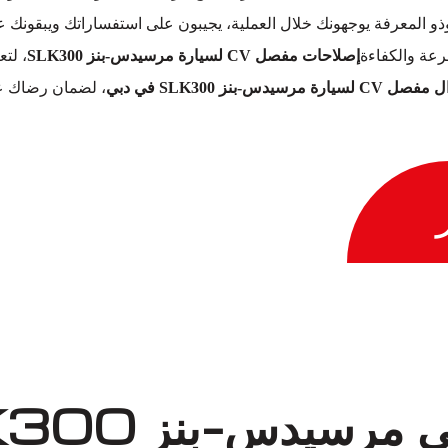
وذو المعرفة يوجهونك خلال العملية، يجيبون على استفساراتك ويبقون
عة والكفاءة
إصلاحات مفصل CV لسيارة مرسيدس-بنز SLK300
، لتع
رسيدس-بنز SLK300 في دبي
، لضمان رضاك عل