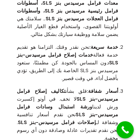
معدات فرامل مرسيدس بنز SLS، أسطوانات
فرامل رئيسية مرسيدس بنز SLS، وأسطوانات
فرامل العجلات مرسيدس بنز SLS.
. سلامتك هي
أولويتنا القصوى، واستخدام قطع الغيار الأصلية
يضمن سلامة ووظيفة سيارتك بشكل مثالي.
خدمة سريعة:
نحن نقدر وقتك. التزامنا هو تقديم
خدمة فعالة
خدمات إصلاح فرامل مرسيدس-بنز
SLS
دون المساس بالجودة. كن مطمئنًا، ستعود
مرسيدس بنز SLS الخاصة بك إلى الطريق، تؤدي
بأفضل أداء، في وقت قصير.
أسعار شفافة:
قلق بشأن
تكاليف إصلاح فرامل
مرسيدس-بنز SLS
لا تخف. في أوتو إكسبرت
ورش لدينا
ورشة استبدال وسادات فرامل
مرسيدس-بنز SLS
نحن نقدم أسعار تنافسية
وشفافة لـ
إصلاحات فرامل مرسيدس-بنز SLS
.
نحن نقدم تقديرات عادلة وصادقة دون أي رسوم
مخفية.