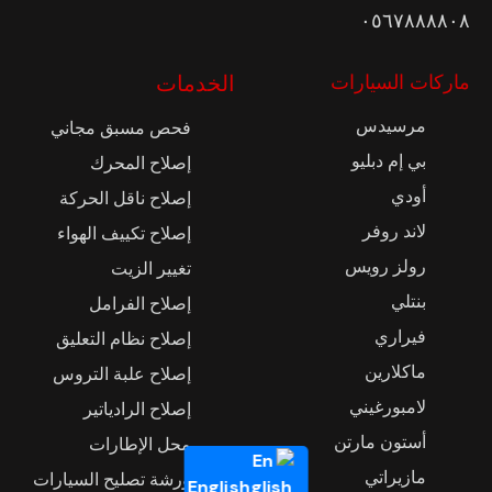
٠٥٦٧٨٨٨٨٠٨
ماركات السيارات
الخدمات
مرسيدس
فحص مسبق مجاني
بي إم دبليو
إصلاح المحرك
أودي
إصلاح ناقل الحركة
لاند روفر
إصلاح تكييف الهواء
رولز رويس
تغيير الزيت
بنتلي
إصلاح الفرامل
فيراري
إصلاح نظام التعليق
ماكلارين
إصلاح علبة التروس
لامبورغيني
إصلاح الرادياتير
أستون مارتن
محل الإطارات
مازيراتي
ورشة تصليح السيارات
English