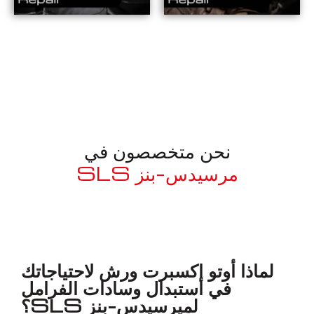
نحن متخصصون في
مرسيدس-بنز SLS
معروف لما ذكر أعلاه
لماذا أوتو إكسبرت ورش لاحتياجاتك
في استبدال وسادات الفرامل
لميرسيدس-بنز SLS؟