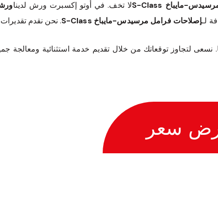
دس-مايباخ S-Class
لا تخف. في أوتو إكسبرت ورش لدينا
ورشة
ة لـ
إصلاحات فرامل مرسيدس-مايباخ S-Class
. نحن نقدم تقديرات
زنا. نسعى لتجاوز توقعاتك من خلال تقديم خدمة استثنائية ومعالجة جميع
رض سعر