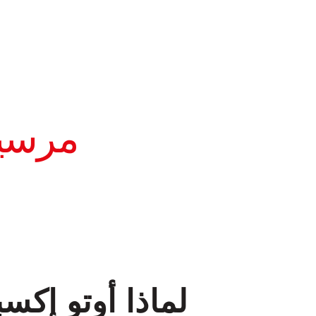
مرسيدس-
لماذا أوتو إك