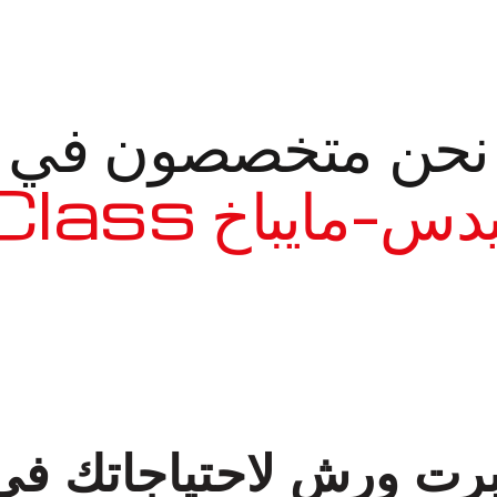
نحن متخصصون في
مايباخ S-Class
معروف لما ذكر أعلاه
سبرت ورش لاحتياجاتك ف