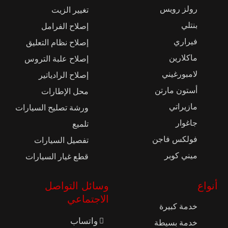
لاند روفر
إصلاح تكييف الهواء
رولز رويس
تغيير الزيت
بنتلي
إصلاح الفرامل
فيراري
إصلاح نظام التعليق
ماكلارين
إصلاح علبة التروس
لامبورغيني
إصلاح الرادياتير
أستون مارتن
محل الإطارات
مازيراتي
ورشة تصليح السيارات
جاغوار
تلميع
فولكس فاجن
تفصيل السيارات
ميني كوبر
قطع غيار السيارات
أنواع
وسائل التواصل
الاجتماعي
خدمة كبيرة