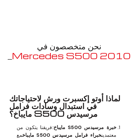
نحن متخصصون في
2010 Mercedes S500
_
May
معروف لما ذكر أعلاه
لماذا أوتو إكسبرت ورش لاحتياجاتك
في استبدال وسادات فرامل
مرسيدس S500 مايباخ؟
خبرة مرسيدس S500 مايباخ:
فريقنا يتكون من