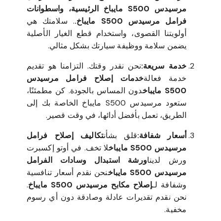
مرسيدس S500 مايباخ، اسطوانات فرامل
مرسيدس S500 مايباخ الرئيسية، واسطوانات
فرامل مرسيدس S500 مايباخ.
. سلامتك هي
أولويتنا القصوى، واستخدام قطع الغيار الأصلية
يضمن سلامة ووظيفة سيارتك بشكل مثالي.
خدمة سريعة:
نحن نقدر وقتك. التزامنا هو تقديم
خدمة فعالة
خدمات إصلاح فرامل مرسيدس
S500 مايباخ
دون المساس بالجودة. كن مطمئنًا،
ستعود مرسيدس S500 مايباخ الخاصة بك إلى
الطريق، تعمل بأفضل أدائها، في وقت قصير.
أسعار شفافة:
قلق بشأن
تكاليف إصلاح فرامل
مرسيدس S500 مايباخ
لا تخف. في أوتو إكسبرت
ورش لدينا
ورشة استبدال وسادات الفرامل
مرسيدس S500 مايباخ
نحن نقدم أسعار تنافسية
وشفافة لـ
إصلاح مكابح مرسيدس S500 مايباخ
.
نحن نقدم تقديرات عادلة وصادقة دون أي رسوم