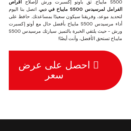
لا تتنازل عن السلامة عندما يتعلق الأمر بسيارتك مرسيدس
S500 مايباخ. ثق بأوتو إكسبرت ورش لإصلاح
أقراص
الفرامل لمرسيدس S500 مايباخ في دبي
. اتصل بنا اليوم
لتحديد موعد، وفريقنا سيكون سعيدًا بمساعدتك. حافظ على
أداء مرسيدس S500 مايباخ بأفضل حال مع أوتو إكسبرت
ورش - حيث يلتقي الخبرة بالتميز. سيارتك مرسيدس S500
مايباخ تستحق الأفضل، وأنت أيضًا!
احصل على عرض
سعر