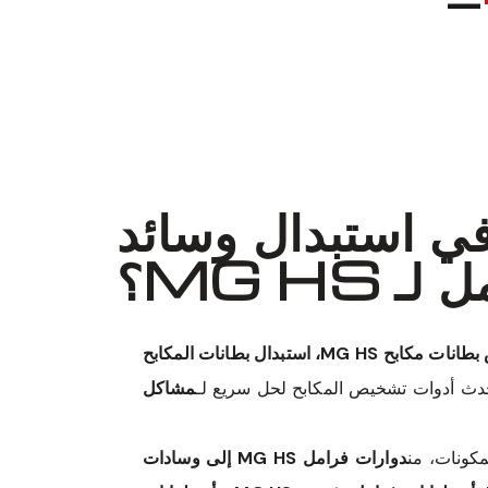
في استبدال وسائد
ـ MG HS؟
فحص مكابح MG HS، فحص بطانات مكابح MG HS، استبدال بطانات المكابح
دث أدوات تشخيص المكابح لحل سريع لـ
مشاكل
مكونات، من
دوارات فرامل MG HS إلى وسادات