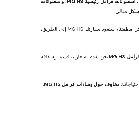
فرامل القرص، مكابح MG HS، مجموعات فرامل MG HS، خطوط وهوزات فرامل MG HS، معدات فرامل MG HS، أسطوانات فرامل رئيسية MG HS، وأسطوانات
شكل مثالي.
دون المساس بالجودة. كن مطمئنًا، ستعود سيارتك MG HS إلى الطريق،
 MG HS
نحن نقدم أسعار تنافسية وشفافة
حتياجاتك.
مخاوف حول وسادات فرامل MG HS
.