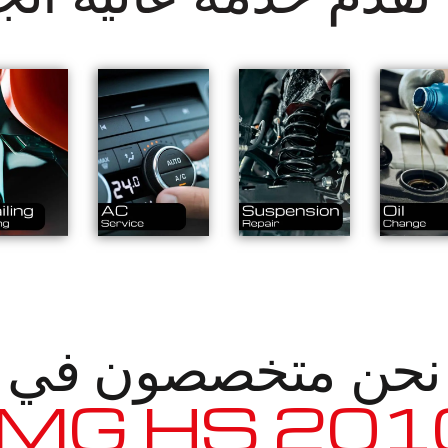
نحن متخصصون في
_