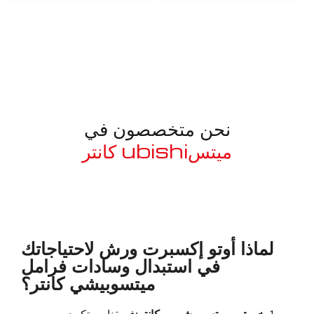
نحن متخصصون في
ميتسubishi كانتر
معروف لما ذكر أعلاه
لماذا أوتو إكسبرت ورش لاحتياجاتك
في استبدال وسادات فرامل
ميتسوبيشي كانتر؟