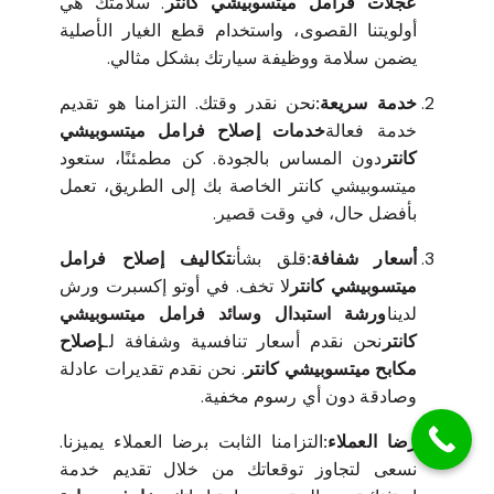
عجلات فرامل ميتسوبيشي كانتر
. سلامتك هي
أولويتنا القصوى، واستخدام قطع الغيار الأصلية
يضمن سلامة ووظيفة سيارتك بشكل مثالي.
خدمة سريعة:
نحن نقدر وقتك. التزامنا هو تقديم
خدمة فعالة
خدمات إصلاح فرامل ميتسوبيشي
كانتر
دون المساس بالجودة. كن مطمئنًا، ستعود
ميتسوبيشي كانتر الخاصة بك إلى الطريق، تعمل
بأفضل حال، في وقت قصير.
أسعار شفافة:
قلق بشأن
تكاليف إصلاح فرامل
ميتسوبيشي كانتر
لا تخف. في أوتو إكسبرت ورش
لدينا
ورشة استبدال وسائد فرامل ميتسوبيشي
كانتر
نحن نقدم أسعار تنافسية وشفافة لـ
إصلاح
مكابح ميتسوبيشي كانتر
. نحن نقدم تقديرات عادلة
وصادقة دون أي رسوم مخفية.
رضا العملاء:
التزامنا الثابت برضا العملاء يميزنا.
نسعى لتجاوز توقعاتك من خلال تقديم خدمة