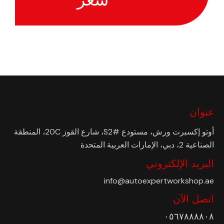
عنوان
أوتو إكسبرت ورش، مستودع #S2، شارع القوز 20C، المنطقة
الصناعية 2، دبي، الإمارات العربية المتحدة
البريد الإلكتروني
info@autoexpertworkshop.ae
اتصل الآن
٠٥٦٧٨٨٨٨٠٨