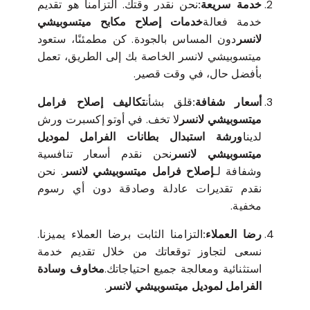
خدمة سريعة:
نحن نقدر وقتك. التزامنا هو تقديم
خدمة فعالة
خدمات إصلاح مكابح ميتسوبيشي
لانسر
دون المساس بالجودة. كن مطمئنًا، ستعود
ميتسوبيشي لانسر الخاصة بك إلى الطريق، تعمل
بأفضل حال، في وقت قصير.
أسعار شفافة:
قلق بشأن
تكاليف إصلاح فرامل
ميتسوبيشي لانسر
لا تخف. في أوتو إكسبرت ورش
لدينا
ورشة استبدال بطانات الفرامل لموديل
ميتسوبيشي لانسر
نحن نقدم أسعار تنافسية
وشفافة لـ
إصلاح فرامل ميتسوبيشي لانسر
. نحن
نقدم تقديرات عادلة وصادقة دون أي رسوم
مخفية.
رضا العملاء:
التزامنا الثابت برضا العملاء يميزنا.
نسعى لتجاوز توقعاتك من خلال تقديم خدمة
استثنائية ومعالجة جميع احتياجاتك.
مخاوف وسادة
الفرامل لموديل ميتسوبيشي لانسر
.