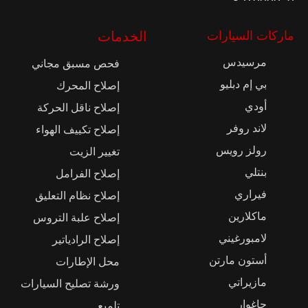
ماركات السيارات
الخدمات
مرسيدس
فحص مسبق مجاني
بي إم دبليو
إصلاح المحرك
أودي
إصلاح ناقل الحركة
لاند روفر
إصلاح تكييف الهواء
رولز رويس
تغيير الزيت
بنتلي
إصلاح الفرامل
فيراري
إصلاح نظام التعليق
ماكلارين
إصلاح علبة التروس
لامبورغيني
إصلاح الرادياتير
أستون مارتن
محل الإطارات
مازيراتي
ورشة تصليح السيارات
جاغوار
تلميع