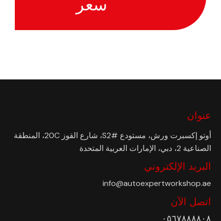
سعر
عنوان
أوتو إكسبرت ورش، مستودع #S2، شارع القوز 20C، المنطقة
الصناعية 2، دبي، الإمارات العربية المتحدة
البريد الإلكتروني
info@autoexpertworkshop.ae
اتصل الآن
٠٥٦٧٨٨٨٨٠٨