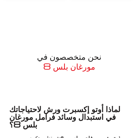
نحن متخصصون في
مورغان بلس 8
معروف لما ذكر أعلاه
لماذا أوتو إكسبرت ورش لاحتياجاتك
في استبدال وسائد فرامل مورغان
بلس 8؟