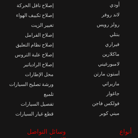
أودي
إصلاح ناقل الحركة
لاند روفر
إصلاح تكييف الهواء
رولز رويس
تغيير الزيت
بنتلي
إصلاح الفرامل
فيراري
إصلاح نظام التعليق
ماكلارين
إصلاح علبة التروس
لامبورغيني
إصلاح الرادياتير
أستون مارتن
محل الإطارات
مازيراتي
ورشة تصليح السيارات
جاغوار
تلميع
فولكس فاجن
تفصيل السيارات
ميني كوبر
قطع غيار السيارات
أنواع
وسائل التواصل