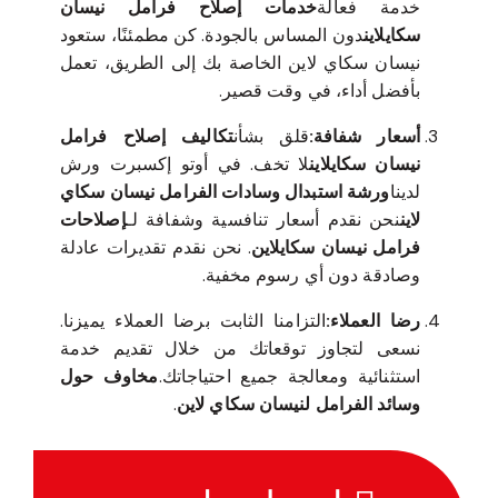
خدمة فعالة
خدمات إصلاح فرامل نيسان
سكايلاين
دون المساس بالجودة. كن مطمئنًا، ستعود
نيسان سكاي لاين الخاصة بك إلى الطريق، تعمل
بأفضل أداء، في وقت قصير.
أسعار شفافة:
قلق بشأن
تكاليف إصلاح فرامل
نيسان سكايلاين
لا تخف. في أوتو إكسبرت ورش
لدينا
ورشة استبدال وسادات الفرامل نيسان سكاي
لاين
نحن نقدم أسعار تنافسية وشفافة لـ
إصلاحات
فرامل نيسان سكايلاين
. نحن نقدم تقديرات عادلة
وصادقة دون أي رسوم مخفية.
رضا العملاء:
التزامنا الثابت برضا العملاء يميزنا.
نسعى لتجاوز توقعاتك من خلال تقديم خدمة
استثنائية ومعالجة جميع احتياجاتك.
مخاوف حول
وسائد الفرامل لنيسان سكاي لاين
.