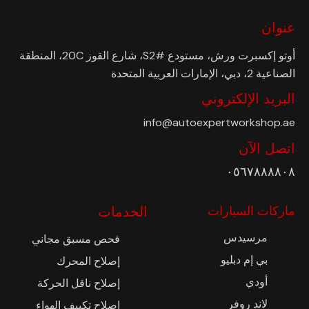
عنوان
أوتو إكسبرت ورش، مستودع #S2، شارع القوز 20C، المنطقة
الصناعية 2، دبي، الإمارات العربية المتحدة
البريد الإلكتروني
info@autoexpertworkshop.ae
اتصل الآن
٠٥٦٧٨٨٨٨٠٨
ماركات السيارات
الخدمات
مرسيدس
فحص مسبق مجاني
بي إم دبليو
إصلاح المحرك
أودي
إصلاح ناقل الحركة
لاند روفر
إصلاح تكييف الهواء