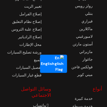
رولز رويس
تغيير الزيت
بنتلي
إصلاح الفرامل
فيراري
إصلاح نظام التعليق
ماكلارين
إصلاح علبة التروس
لامبورغيني
إصلاح الرادياتير
أستون مارتن
محل الإطارات
مازيراتي
ورشة تصليح السيارات
جاغوار
تلميع
English
فولكس فاجن
تفصيل السيارات
ميني كوبر
قطع غيار السيارات
أنواع
وسائل التواصل
الاجتماعي
خدمة كبيرة
واتساب
خدمة بسيطة