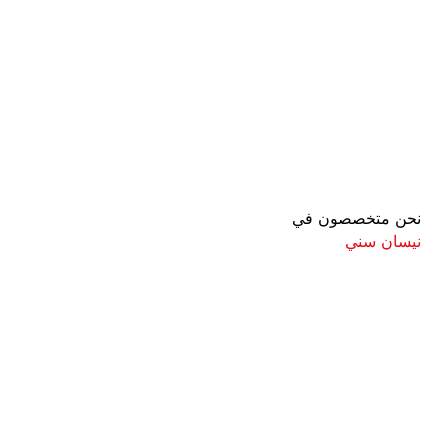
نحن متخصصون في
نيسان سني
معروف لما ذكر أعلاه