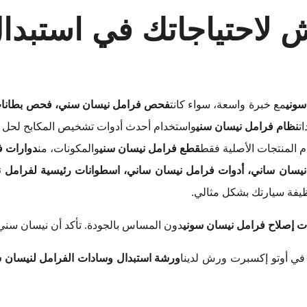
ش لاحتياجاتك في استبد
سوني
مع خبرة واسعة، سواء كانت
فحص فرامل نيسان سني، فحص بطانات ف
ت
نظام فرامل نيسان سني
واستخدام أحدث أدوات تشخيص المكابح لحل س
 المنتجات الأصلية فقط
قطع فرامل نيسان سني
والمكونات، من
دوارات ف
ان ساني، أدوات فرامل نيسان ساني، اسطوانات رئيسية لفرامل ني
ظيفة سيارتك بشكل مثالي.
 إصلاح فرامل نيسان سوني
دون المساس بالجودة. تأكد أن نيسان سني
في أوتو إكسبرت ورش لدينا
ورشة استبدال وسادات الفرامل لنيسان س