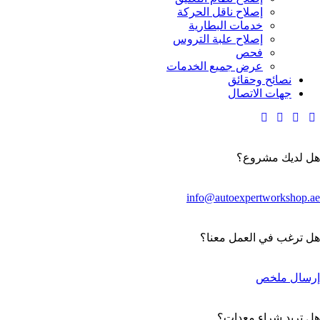
إصلاح ناقل الحركة
خدمات البطارية
إصلاح علبة التروس
فحص
عرض جميع الخدمات
نصائح وحقائق
جهات الاتصال
هل لديك مشروع؟
info@autoexpertworkshop.ae
هل ترغب في العمل معنا؟
إرسال ملخص
هل تريد شراء معدات؟