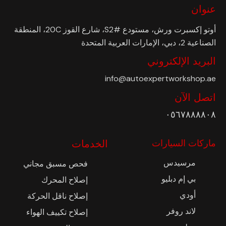
عنوان
أوتو إكسبرت ورش، مستودع #S2، شارع القوز 20C، المنطقة
الصناعية 2، دبي، الإمارات العربية المتحدة
البريد الإلكتروني
info@autoexpertworkshop.ae
اتصل الآن
٠٥٦٧٨٨٨٨٠٨
ماركات السيارات
الخدمات
مرسيدس
فحص مسبق مجاني
بي إم دبليو
إصلاح المحرك
أودي
إصلاح ناقل الحركة
لاند روفر
إصلاح تكييف الهواء