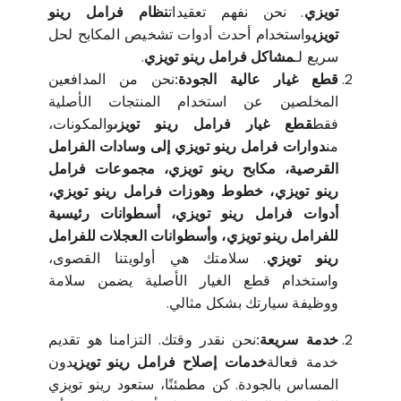
تويزي
. نحن نفهم تعقيدات
نظام فرامل رينو
تويزي
واستخدام أحدث أدوات تشخيص المكابح لحل
سريع لـ
مشاكل فرامل رينو تويزي
.
قطع غيار عالية الجودة:
نحن من المدافعين
المخلصين عن استخدام المنتجات الأصلية
فقط
قطع غيار فرامل رينو تويزى
والمكونات،
من
دوارات فرامل رينو تويزي إلى وسادات الفرامل
القرصية، مكابح رينو تويزي، مجموعات فرامل
رينو تويزي، خطوط وهوزات فرامل رينو تويزي،
أدوات فرامل رينو تويزي، أسطوانات رئيسية
للفرامل رينو تويزي، وأسطوانات العجلات للفرامل
رينو تويزي
. سلامتك هي أولويتنا القصوى،
واستخدام قطع الغيار الأصلية يضمن سلامة
ووظيفة سيارتك بشكل مثالي.
خدمة سريعة:
نحن نقدر وقتك. التزامنا هو تقديم
خدمة فعالة
خدمات إصلاح فرامل رينو تويزي
دون
المساس بالجودة. كن مطمئنًا، ستعود رينو تويزي