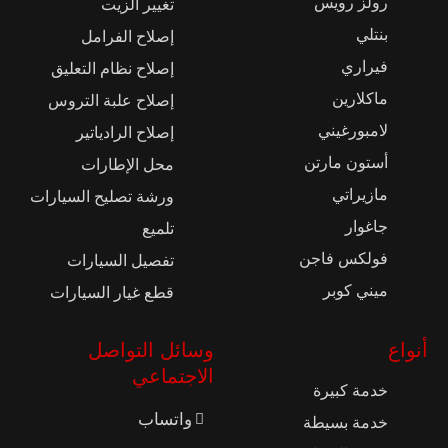
رولز رويس
تغيير الزيت
بنتلي
إصلاح الفرامل
فيراري
إصلاح نظام التعليق
ماكلارين
إصلاح علبة التروس
لامبورغيني
إصلاح الرادياتير
أستون مارتن
محل الإطارات
مازيراتي
ورشة تصليح السيارات
جاغوار
تلميع
فولكس فاجن
تفصيل السيارات
ميني كوبر
قطع غيار السيارات
أنواع
وسائل التواصل
الاجتماعي
خدمة كبيرة
واتساب
خدمة بسيطة