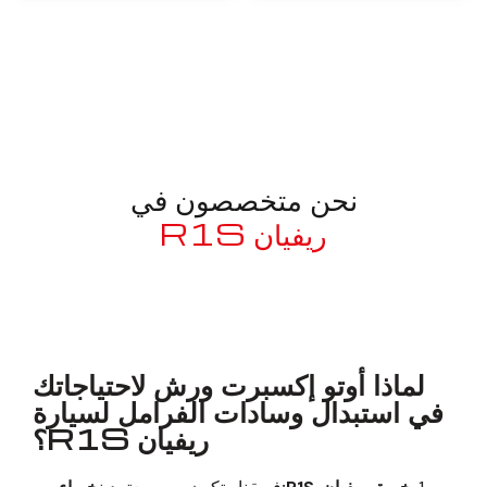
نحن متخصصون في
ريفيان R1S
معروف لما ذكر أعلاه
لماذا أوتو إكسبرت ورش لاحتياجاتك
في استبدال وسادات الفرامل لسيارة
ريفيان R1S؟