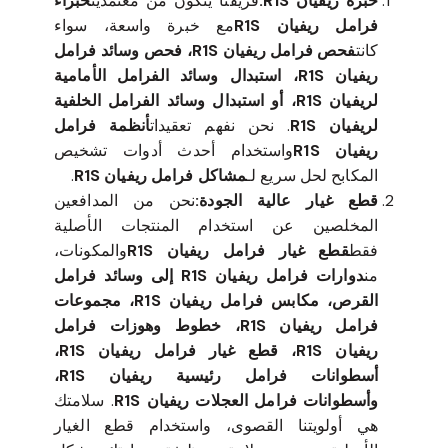
خبرة ريفيان R1S:
فريقنا يتكون من معتمدين
خبراء
فرامل ريفيان R1S
مع خبرة واسعة، سواء
كانت
فحص فرامل ريفيان R1S، فحص وسائد فرامل
ريفيان R1S، استبدال وسائد الفرامل الأمامية
لريفيان R1S، أو استبدال وسائد الفرامل الخلفية
لريفيان R1S
. نحن نفهم تعقيدات
أنظمة فرامل
ريفيان R1S
واستخدام أحدث أدوات تشخيص
المكابح لحل سريع لـ
مشاكل فرامل ريفيان R1S
.
قطع غيار عالية الجودة:
نحن من المدافعين
المخلصين عن استخدام المنتجات الأصلية
فقط
قطع غيار فرامل ريفيان R1S
والمكونات،
من
دوارات فرامل ريفيان R1S إلى وسائد فرامل
القرص، مكابس فرامل ريفيان R1S، مجموعات
فرامل ريفيان R1S، خطوط وهوزات فرامل
ريفيان R1S، قطع غيار فرامل ريفيان R1S،
أسطوانات فرامل رئيسية ريفيان R1S،
وأسطوانات فرامل العجلات ريفيان R1S
. سلامتك
هي أولويتنا القصوى، واستخدام قطع الغيار