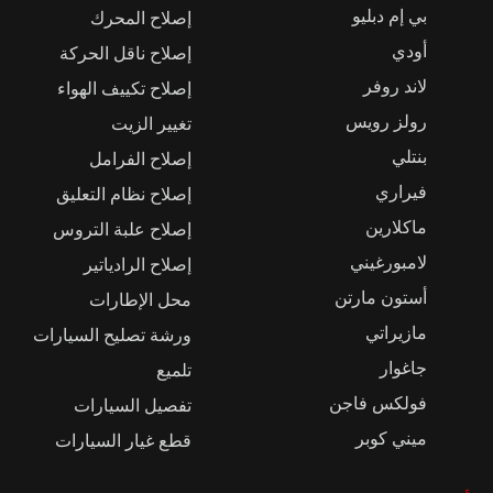
بي إم دبليو
إصلاح المحرك
أودي
إصلاح ناقل الحركة
لاند روفر
إصلاح تكييف الهواء
رولز رويس
تغيير الزيت
بنتلي
إصلاح الفرامل
فيراري
إصلاح نظام التعليق
ماكلارين
إصلاح علبة التروس
لامبورغيني
إصلاح الرادياتير
أستون مارتن
محل الإطارات
مازيراتي
ورشة تصليح السيارات
جاغوار
تلميع
فولكس فاجن
تفصيل السيارات
ميني كوبر
قطع غيار السيارات