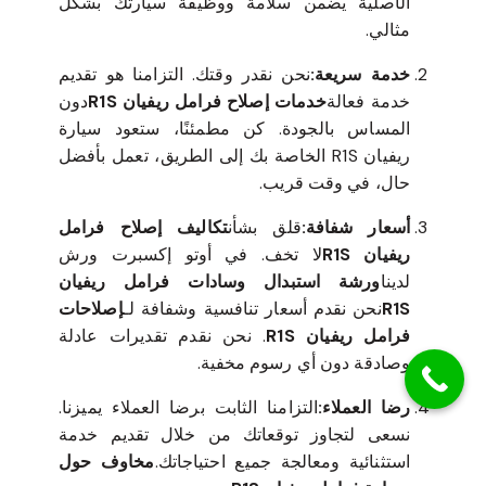
الأصلية يضمن سلامة ووظيفة سيارتك بشكل
مثالي.
خدمة سريعة:
نحن نقدر وقتك. التزامنا هو تقديم
خدمة فعالة
خدمات إصلاح فرامل ريفيان R1S
دون
المساس بالجودة. كن مطمئنًا، ستعود سيارة
ريفيان R1S الخاصة بك إلى الطريق، تعمل بأفضل
حال، في وقت قريب.
أسعار شفافة:
قلق بشأن
تكاليف إصلاح فرامل
ريفيان R1S
لا تخف. في أوتو إكسبرت ورش
لدينا
ورشة استبدال وسادات فرامل ريفيان
R1S
نحن نقدم أسعار تنافسية وشفافة لـ
إصلاحات
فرامل ريفيان R1S
. نحن نقدم تقديرات عادلة
وصادقة دون أي رسوم مخفية.
رضا العملاء:
التزامنا الثابت برضا العملاء يميزنا.
نسعى لتجاوز توقعاتك من خلال تقديم خدمة
استثنائية ومعالجة جميع احتياجاتك.
مخاوف حول