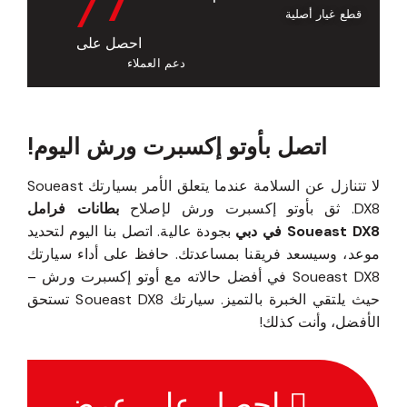
/7
قطع غيار أصلية
احصل على
دعم العملاء
اتصل بأوتو إكسبرت ورش اليوم!
لا تتنازل عن السلامة عندما يتعلق الأمر بسيارتك Soueast
DX8. ثق بأوتو إكسبرت ورش لإصلاح
بطانات فرامل
Soueast DX8 في دبي
بجودة عالية. اتصل بنا اليوم لتحديد
موعد، وسيسعد فريقنا بمساعدتك. حافظ على أداء سيارتك
Soueast DX8 في أفضل حالاته مع أوتو إكسبرت ورش –
حيث يلتقي الخبرة بالتميز. سيارتك Soueast DX8 تستحق
الأفضل، وأنت كذلك!
احصل على عرض