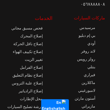
٠٥٦٧٨٨٨٨٠٨
ماركات السيارات
الخدمات
مرسيدس
فحص مسبق مجاني
بي إم دبليو
إصلاح المحرك
أودي
إصلاح ناقل الحركة
لاند روفر
إصلاح تكييف الهواء
رولز رويس
تغيير الزيت
بنتلي
إصلاح الفرامل
فيراري
إصلاح نظام التعليق
ماكلارين
إصلاح علبة التروس
لامبورغيني
إصلاح الرادياتير
أستون مارتن
محل الإطارات
مازيراتي
ورشة تصليح السيارات
English