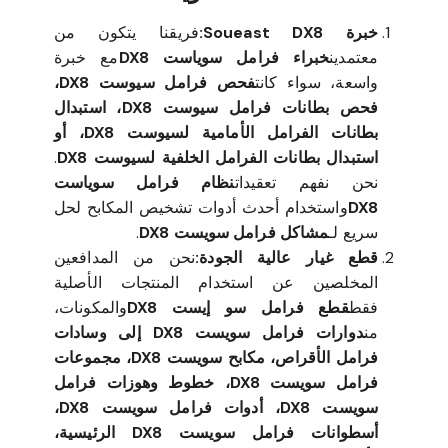
خبرة Soueast DX8:
فريقنا يتكون من
معتمدين
خبراء فرامل سوياست DX8
مع خبرة
واسعة، سواء كانت
فحص فرامل سيوست DX8،
فحص بطانات فرامل سيوست DX8، استبدال
بطانات الفرامل الأمامية لسيوست DX8، أو
استبدال بطانات الفرامل الخلفية لسيوست DX8
.
نحن نفهم تعقيدات
نظام فرامل سوياست
DX8
واستخدام أحدث أدوات تشخيص المكابح لحل
سريع لـ
مشاكل فرامل سويست DX8
.
قطع غيار عالية الجودة:
نحن من المدافعين
المخلصين عن استخدام المنتجات الأصلية
فقط
قطع فرامل سو إيست DX8
والمكونات،
من
دوارات فرامل سويست DX8 إلى وسادات
فرامل الأقراص، مكابح سويست DX8، مجموعات
فرامل سويست DX8، خطوط وهوزات فرامل
سويست DX8، أدوات فرامل سويست DX8،
أسطوانات فرامل سويست DX8 الرئيسية،