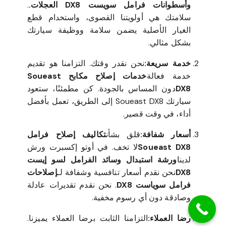
وأسطوانات فرامل سويست DX8 العجلات.
.
سلامتك هي أولويتنا القصوى، واستخدام قطع
الغيار الأصلية يضمن سلامة ووظيفة سيارتك
بشكل مثالي.
خدمة سريعة:
نحن نقدر وقتك. التزامنا هو تقديم
خدمة فعالة
خدمات إصلاح مكابح Soueast
DX8
دون المساس بالجودة. كن مطمئنًا، ستعود
سيارتك Soueast DX8 إلى الطريق، تعمل بأفضل
أداء، في وقت قصير.
أسعار شفافة:
قلق بشأن
تكاليف إصلاح فرامل
Soueast DX8
لا تخف. في أوتو إكسبرت ورش
لدينا
ورشة استبدال وسائد الفرامل لسو إيست
DX8
نحن نقدم أسعار تنافسية وشفافة لـ
إصلاحات
فرامل سوياست DX8
. نحن نقدم تقديرات عادلة
وصادقة دون أي رسوم مخفية.
رضا العملاء:
التزامنا الثابت برضا العملاء يميزنا.