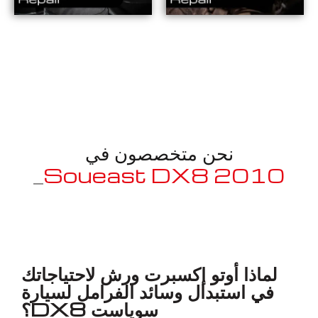
نحن متخصصون في
_
2010 Soueast DX8
معروف لما ذكر أعلاه
لماذا أوتو إكسبرت ورش لاحتياجاتك
في استبدال وسائد الفرامل لسيارة
سوياست DX8؟