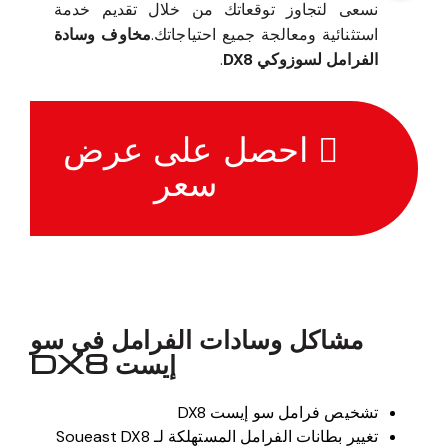
نسعى لتجاوز توقعاتك من خلال تقديم خدمة
استثنائية ومعالجة جميع احتياجاتك.
مخاوف وسادة
الفرامل لسوزوكي DX8
.
احصل على عرض
سعر
مشاكل وسادات الفرامل في سو
إيست DX8
تشخيص فرامل سو إيست DX8
تغيير بطانات الفرامل المستهلكة لـ Soueast DX8