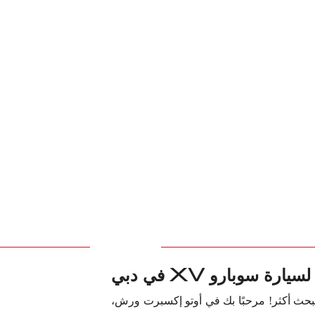
ة سوبارو XV في دبي
تبحث أكثر! مرحبًا بك في أوتو إكسبرت ورش،