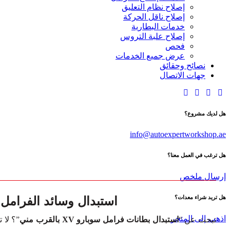
إصلاح نظام التعليق
إصلاح ناقل الحركة
خدمات البطارية
إصلاح علبة التروس
فحص
عرض جميع الخدمات
نصائح وحقائق
جهات الاتصال
هل لديك مشروع؟
info@autoexpertworkshop.ae
هل ترغب في العمل معنا؟
إرسال ملخص
استبدال وسائد الفرامل لسيار
هل تريد شراء معدات؟
اذهب إلى المتجر
تبحث عن “
استبدال بطانات فرامل سوبارو XV بالقرب مني
”؟ لا 