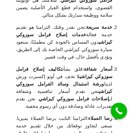
فرامل سوزوكي كيزاشي
. سلامتك هي أولويتنا
القصوى، واستخدام قطع الغيار الأصلية يضمن
سلامة ووظيفة سيارتك بشكل مثالي.
خدمة سريعة:
نحن نقدر وقتك. التزامنا هو تقديم
خدمة فعالة
خدمات إصلاح فرامل سوزوكي
كيزاشي
دون المساس بالجودة. كن مطمئنًا، ستعود
سيارة سوزوكي كيزاشي الخاصة بك إلى الطريق،
وتؤدي بأفضل حال، في وقت قصير.
أسعار شفافة:
قلق بشأن
تكاليف إصلاح فرامل
سوزوكي كيزاشي
لا تخف. في أوتو إكسبرت ورش
لدينا
ورشة استبدال وسائد الفرامل سوزوكي
كيزاشي
نحن نقدم أسعار تنافسية وشفافة
لـ
إصلاحات فرامل سوزوكي كيزاشي
. نحن نقدم
تقديرات عادلة وصادقة دون أي رسوم مخفية.
رضا العملاء:
التزامنا الثابت برضا العملاء يميزنا.
نسعى لتجاوز توقعاتك من خلال تقديم خدمة