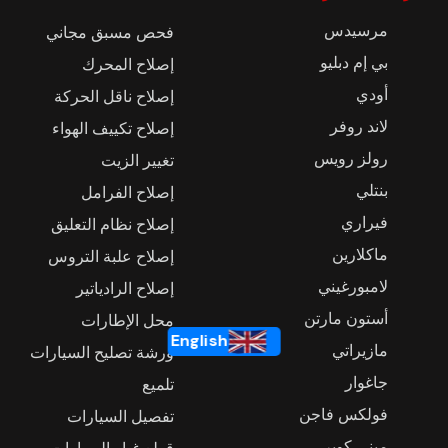
مرسيدس
فحص مسبق مجاني
بي إم دبليو
إصلاح المحرك
أودي
إصلاح ناقل الحركة
لاند روفر
إصلاح تكييف الهواء
رولز رويس
تغيير الزيت
بنتلي
إصلاح الفرامل
فيراري
إصلاح نظام التعليق
ماكلارين
إصلاح علبة التروس
لامبورغيني
إصلاح الرادياتير
أستون مارتن
محل الإطارات
English
مازيراتي
ورشة تصليح السيارات
جاغوار
تلميع
فولكس فاجن
تفصيل السيارات
ميني كوبر