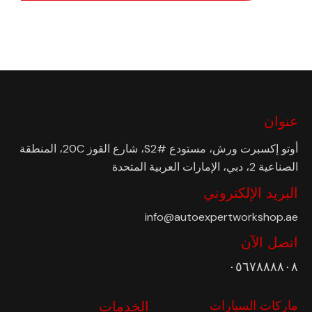
عنوان
أوتو إكسبرت ورش، مستودع #S2، شارع القوز 20C، المنطقة
الصناعية 2، دبي، الإمارات العربية المتحدة
البريد الإلكتروني
info@autoexpertworkshop.ae
اتصل الآن
٠٥٦٧٨٨٨٨٠٨
ماركات السيارات
الخدمات