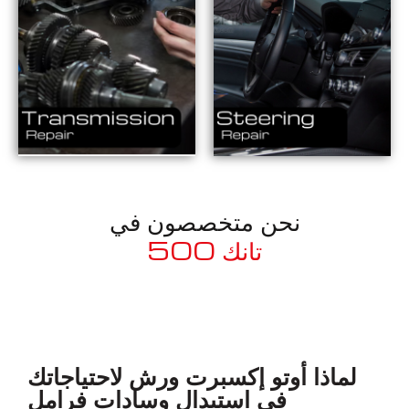
نحن متخصصون في
تانك 500
معروف لما ذكر أعلاه
لماذا أوتو إكسبرت ورش لاحتياجاتك
في استبدال وسادات فرامل