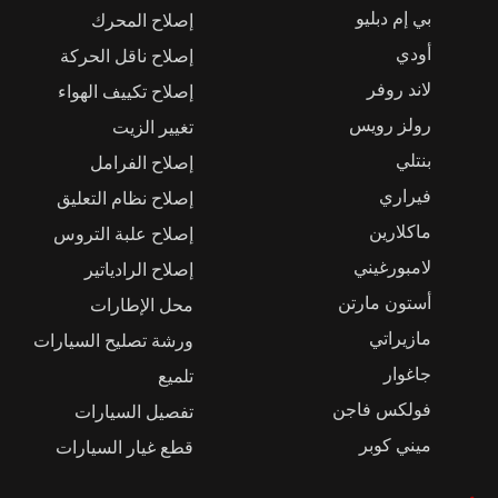
بي إم دبليو
إصلاح المحرك
أودي
إصلاح ناقل الحركة
لاند روفر
إصلاح تكييف الهواء
رولز رويس
تغيير الزيت
بنتلي
إصلاح الفرامل
فيراري
إصلاح نظام التعليق
ماكلارين
إصلاح علبة التروس
لامبورغيني
إصلاح الرادياتير
أستون مارتن
محل الإطارات
مازيراتي
ورشة تصليح السيارات
جاغوار
تلميع
فولكس فاجن
تفصيل السيارات
ميني كوبر
قطع غيار السيارات