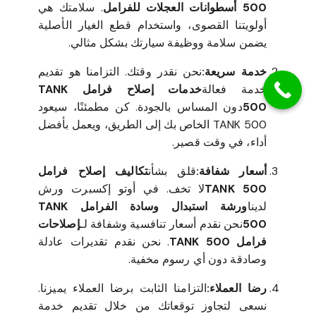
500 أسطوانات العجلات للفرامل
. سلامتك هي
أولويتنا القصوى، واستخدام قطع الغيار الأصلية
يضمن سلامة ووظيفة سيارتك بشكل مثالي.
خدمة سريعة:
نحن نقدر وقتك. التزامنا هو تقديم
خدمة فعالة
خدمات إصلاح فرامل TANK
500
دون المساس بالجودة. كن مطمئنًا، سيعود
TANK 500 الخاص بك إلى الطريق، ويعمل بأفضل
أداء، في وقت قصير.
أسعار شفافة:
قلق بشأن
تكاليف إصلاح فرامل
TANK 500
لا تخف. في أوتو إكسبرت ورش
لدينا
ورشة استبدال وسادة الفرامل TANK
500
نحن نقدم أسعار تنافسية وشفافة لـ
إصلاحات
فرامل TANK 500
. نحن نقدم تقديرات عادلة
وصادقة دون أي رسوم مخفية.
رضا العملاء:
التزامنا الثابت برضا العملاء يميزنا.
نسعى لتجاوز توقعاتك من خلال تقديم خدمة