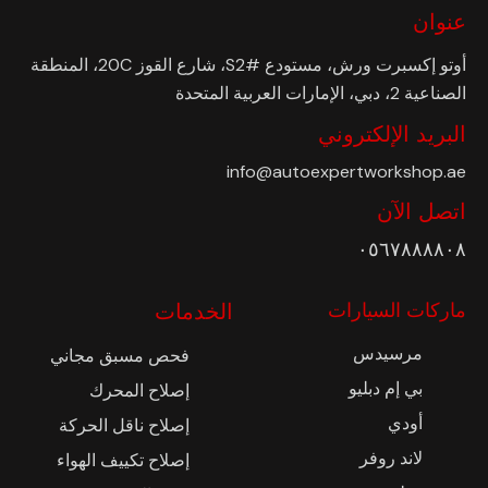
عنوان
أوتو إكسبرت ورش، مستودع #S2، شارع القوز 20C، المنطقة
الصناعية 2، دبي، الإمارات العربية المتحدة
البريد الإلكتروني
info@autoexpertworkshop.ae
اتصل الآن
٠٥٦٧٨٨٨٨٠٨
ماركات السيارات
الخدمات
مرسيدس
فحص مسبق مجاني
بي إم دبليو
إصلاح المحرك
أودي
إصلاح ناقل الحركة
لاند روفر
إصلاح تكييف الهواء