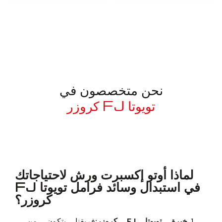
نحن متخصصون في
تويوتا FJ كروزر
معروف لما ذكر أعلاه
لماذا أوتو إكسبرت ورش لاحتياجاتك
في استبدال وسائد فرامل تويوتا FJ
كروزر؟
خبرة تويوتا FJ كروزر:
فريقنا يتكون من