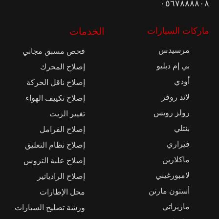
٠٥٦٧٨٨٨٨٠٨
ماركات السيارات
الخدمات
مرسيدس
فحص مسبق مجاني
بي إم دبليو
إصلاح المحرك
أودي
إصلاح ناقل الحركة
لاند روفر
إصلاح تكييف الهواء
رولز رويس
تغيير الزيت
بنتلي
إصلاح الفرامل
فيراري
إصلاح نظام التعليق
ماكلارين
إصلاح علبة التروس
لامبورغيني
إصلاح الرادياتير
أستون مارتن
محل الإطارات
مازيراتي
ورشة تصليح السيارات