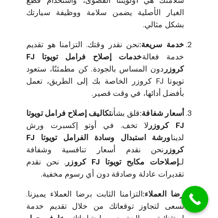
سلامتك هي أولويتنا القصوى، واستخدام قطع
الغيار الأصلية يضمن سلامة ووظيفة سيارتك
بشكل مثالي.
خدمة سريعة:
نحن نقدر وقتك. التزامنا هو تقديم
خدمة فعالة
خدمات إصلاح فرامل تويوتا FJ
كروزر
دون المساس بالجودة. كن مطمئنًا، ستعود
تويوتا FJ كروزر الخاصة بك إلى الطريق، تعمل
بأفضل أدائها، في وقت قصير.
أسعار شفافة:
قلق بشأن
تكاليف إصلاح فرامل تويوتا
FJ كروزر
لا تخف. في أوتو إكسبرت ورش
لدينا
ورشة استبدال وسادة الفرامل تويوتا FJ
كروزر
نحن نقدم أسعار تنافسية وشفافة
لـ
إصلاحات مكابح تويوتا FJ كروزر
. نحن نقدم
تقديرات عادلة وصادقة دون أي رسوم مخفية.
رضا العملاء:
التزامنا الثابت برضا العملاء يميزنا.
نسعى لتجاوز توقعاتك من خلال تقديم خدمة