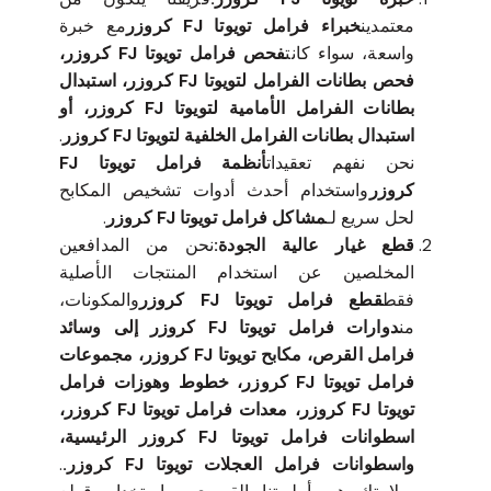
معتمدين
خبراء فرامل تويوتا FJ كروزر
مع خبرة
واسعة، سواء كانت
فحص فرامل تويوتا FJ كروزر،
فحص بطانات الفرامل لتويوتا FJ كروزر، استبدال
بطانات الفرامل الأمامية لتويوتا FJ كروزر، أو
استبدال بطانات الفرامل الخلفية لتويوتا FJ كروزر
.
نحن نفهم تعقيدات
أنظمة فرامل تويوتا FJ
كروزر
واستخدام أحدث أدوات تشخيص المكابح
لحل سريع لـ
مشاكل فرامل تويوتا FJ كروزر
.
قطع غيار عالية الجودة:
نحن من المدافعين
المخلصين عن استخدام المنتجات الأصلية
فقط
قطع فرامل تويوتا FJ كروزر
والمكونات،
من
دوارات فرامل تويوتا FJ كروزر إلى وسائد
فرامل القرص، مكابح تويوتا FJ كروزر، مجموعات
فرامل تويوتا FJ كروزر، خطوط وهوزات فرامل
تويوتا FJ كروزر، معدات فرامل تويوتا FJ كروزر،
اسطوانات فرامل تويوتا FJ كروزر الرئيسية،
واسطوانات فرامل العجلات تويوتا FJ كروزر.
.