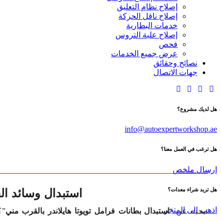
إصلاح نظام التعليق
إصلاح ناقل الحركة
خدمات البطارية
إصلاح علبة التروس
فحص
عرض جميع الخدمات
نصائح وحقائق
جهات الاتصال
هل لديك مشروع؟
info@autoexpertworkshop.ae
هل ترغب في العمل معنا؟
إرسال ملخص
استبدال وسائد الف
هل تريد شراء معدات؟
اذهب إلى المتجر
تبحث عن “
استبدال بطانات فرامل تويوتا هايلاندر بالقرب مني
”؟