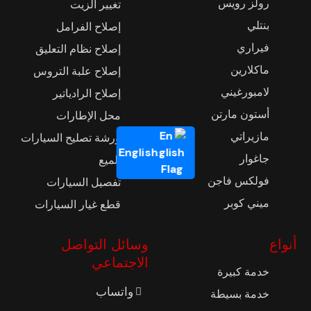
رولز رويس
تغيير الزيت
بنتلي
إصلاح الفرامل
فيراري
إصلاح نظام التعليق
ماكلارين
إصلاح علبة التروس
لامبورغيني
إصلاح الرادياتير
أستون مارتن
محل الإطارات
مازيراتي
ورشة تصليح السيارات
English
جاغوار
تلميع
فولكس فاجن
تفصيل السيارات
ميني كوبر
قطع غيار السيارات
أنواع
وسائل التواصل
الاجتماعي
خدمة كبيرة
واتساب
خدمة بسيطة