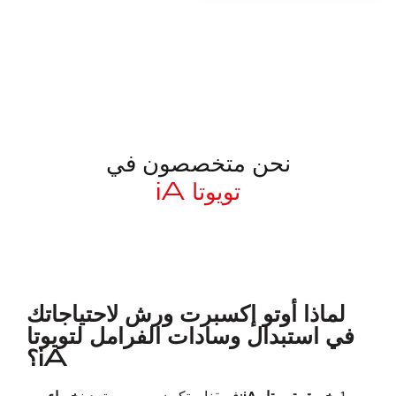
نحن متخصصون في
تويوتا iA
معروف لما ذكر أعلاه
لماذا أوتو إكسبرت ورش لاحتياجاتك
في استبدال وسادات الفرامل لتويوتا
iA؟