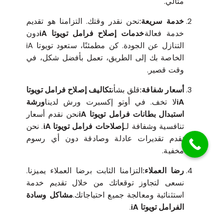
مثالي.
خدمة سريعة:
نحن نقدر وقتك. التزامنا هو تقديم
خدمة فعالة
خدمات إصلاح فرامل تويوتا iA
دون
التنازل عن الجودة. كن مطمئنًا، ستعود تويوتا iA
الخاصة بك إلى الطريق، تعمل بأفضل شكل، في
وقت قصير.
أسعار شفافة:
قلق بشأن
تكاليف إصلاح فرامل تويوتا
iA
لا تخف. في أوتو إكسبرت ورش لدينا
ورشة
استبدال بطانات فرامل تويوتا iA
نحن نقدم أسعار
تنافسية وشفافة لـ
إصلاحات فرامل تويوتا iA
. نحن
نقدم تقديرات عادلة وصادقة دون أي رسوم
مخفية.
رضا العملاء:
التزامنا الثابت برضا العملاء يميزنا.
نسعى لتجاوز توقعاتك من خلال تقديم خدمة
استثنائية ومعالجة جميع احتياجاتك.
مشاكل وسادة
الفرامل تويوتا iA
.