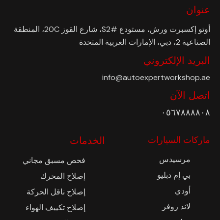
عنوان
أوتو إكسبرت ورش، مستودع #S2، شارع القوز 20C، المنطقة
الصناعية 2، دبي، الإمارات العربية المتحدة
البريد الإلكتروني
info@autoexpertworkshop.ae
اتصل الآن
٠٥٦٧٨٨٨٨٠٨
ماركات السيارات
الخدمات
مرسيدس
فحص مسبق مجاني
بي إم دبليو
إصلاح المحرك
أودي
إصلاح ناقل الحركة
لاند روفر
إصلاح تكييف الهواء