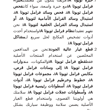
خبرة تويوتا iA:
فريقنا يتكون من معتمدين
خبراء
فرامل تويوتا iA
مع خبرة واسعة، سواء كانت
فحص
فرامل تويوتا iA، فحص وسائد فرامل تويوتا iA،
استبدال وسائد الفرامل الأمامية لتويوتا iA، أو
استبدال وسائد الفرامل الخلفية لتويوتا iA
. نحن
نفهم تعقيدات
نظام فرامل تويوتا iA
واستخدام أحدث
أدوات تشخيص المكابح لحل سريع لـ
مشاكل
فرامل تويوتا iA
.
قطع غيار عالية الجودة:
نحن من المدافعين
المخلصين عن استخدام المنتجات الأصلية
فقط
قطع فرامل تويوتا iA
والمكونات، من
دوارات
فرامل تويوتا iA إلى وسادات فرامل قرص،
مكابس فرامل تويوتا iA، مجموعات فرامل تويوتا
iA، خطوط وخرطيم فرامل تويوتا iA، أدوات
فرامل تويوتا iA، أسطوانات رئيسية فرامل تويوتا
iA، وأسطوانات عجلات فرامل تويوتا iA
. سلامتك
هي أولويتنا القصوى، واستخدام قطع الغيار
الأصلية يضمن سلامة ووظيفة سيارتك بشكل