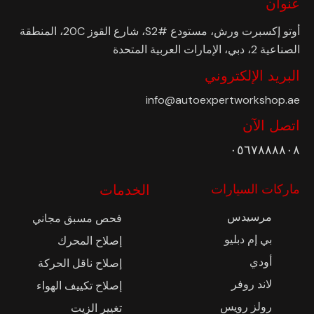
عنوان
أوتو إكسبرت ورش، مستودع #S2، شارع القوز 20C، المنطقة
الصناعية 2، دبي، الإمارات العربية المتحدة
البريد الإلكتروني
info@autoexpertworkshop.ae
اتصل الآن
٠٥٦٧٨٨٨٨٠٨
ماركات السيارات
الخدمات
مرسيدس
فحص مسبق مجاني
بي إم دبليو
إصلاح المحرك
أودي
إصلاح ناقل الحركة
لاند روفر
إصلاح تكييف الهواء
رولز رويس
تغيير الزيت