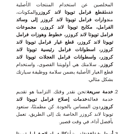
المخلصين عن استخدام المنتجات الأصلية
فقط
قطع فرامل تويوتا لاند كروزر
والمكونات،
من
دوارات فرامل تويوتا لاند كروزر إلى وسائد
الفرامل، مكابح تويوتا لاند كروزر، مجموعات
فرامل تويوتا لاند كروزر، خطوط وهوزات فرامل
تويوتا لاند كروزر، قطع غيار فرامل تويوتا لاند
كروزر، اسطوانات فرامل رئيسية تويوتا لاند
كروزر، واسطوانات فرامل العجلات تويوتا لاند
كروزر.
. سلامتك هي أولويتنا القصوى، واستخدام
قطع الغيار الأصلية يضمن سلامة ووظيفة سيارتك
بشكل مثالي.
خدمة سريعة:
نحن نقدر وقتك. التزامنا هو تقديم
خدمة فعالة
خدمات إصلاح فرامل تويوتا لاند
كروزر
دون المساس بالجودة. كن مطمئنًا، ستعود
تويوتا لاند كروزر الخاصة بك إلى الطريق، تعمل
بأفضل أداء، في وقت قصير.
أسعار شفافة:
قلق بشأن
تكاليف إصلاح فرامل تويوتا