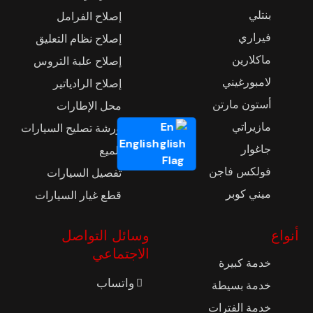
بنتلي
إصلاح الفرامل
فيراري
إصلاح نظام التعليق
ماكلارين
إصلاح علبة التروس
لامبورغيني
إصلاح الرادياتير
أستون مارتن
محل الإطارات
مازيراتي
ورشة تصليح السيارات
English
جاغوار
تلميع
فولكس فاجن
تفصيل السيارات
ميني كوبر
قطع غيار السيارات
أنواع
وسائل التواصل
الاجتماعي
خدمة كبيرة
واتساب
خدمة بسيطة
خدمة الفترات