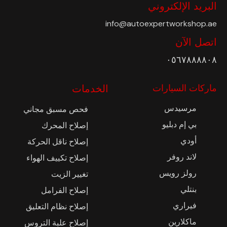
البريد الإلكتروني
info@autoexpertworkshop.ae
اتصل الآن
٠٥٦٧٨٨٨٨٠٨
ماركات السيارات
الخدمات
مرسيدس
فحص مسبق مجاني
بي إم دبليو
إصلاح المحرك
أودي
إصلاح ناقل الحركة
لاند روفر
إصلاح تكييف الهواء
رولز رويس
تغيير الزيت
بنتلي
إصلاح الفرامل
فيراري
إصلاح نظام التعليق
ماكلارين
إصلاح علبة التروس