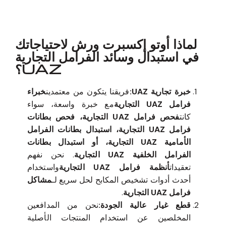
لماذا أوتو إكسبرت ورش لاحتياجاتك
في استبدال وسائد الفرامل التجارية
UAZ؟
خبرة تجارية UAZ:
فريقنا يتكون من معتمدين
خبراء
فرامل UAZ التجارية
مع خبرة واسعة، سواء
كانت
فحص فرامل UAZ التجارية، فحص بطانات
فرامل UAZ التجارية، استبدال بطانات الفرامل
الأمامية UAZ التجارية، أو استبدال بطانات
الفرامل الخلفية UAZ التجارية
. نحن نفهم
تعقيدات
أنظمة فرامل UAZ التجارية
واستخدام
أحدث أدوات تشخيص المكابح لحل سريع لـ
مشاكل
فرامل UAZ التجارية
.
قطع غيار عالية الجودة:
نحن من المدافعين
المخلصين عن استخدام المنتجات الأصلية