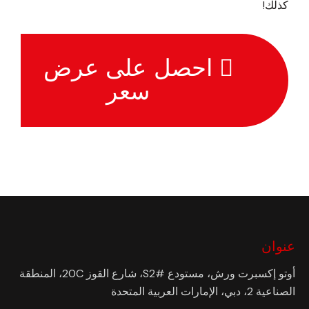
كذلك!
احصل على عرض
سعر
عنوان
أوتو إكسبرت ورش، مستودع #S2، شارع القوز 20C، المنطقة
الصناعية 2، دبي، الإمارات العربية المتحدة