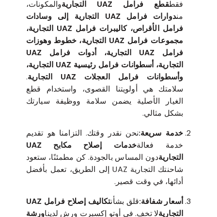
فقط
قطع فرامل UAZ التجارية
والمكونات،
من
دوارات فرامل UAZ التجارية إلى وسادات
فرامل الأقراص، كاليبرات فرامل UAZ التجارية،
مجموعات فرامل UAZ التجارية، خطوط وهوزات
فرامل UAZ التجارية، أدوات فرامل UAZ
التجارية، أسطوانات فرامل رئيسية UAZ التجارية،
وأسطوانات فرامل العجلات UAZ التجارية
.
سلامتك هي أولويتنا القصوى، واستخدام قطع
الغيار الأصلية يضمن سلامة ووظيفة سيارتك
بشكل مثالي.
خدمة سريعة:
نحن نقدر وقتك. التزامنا هو تقديم
خدمة فعالة
خدمات إصلاح مكابح UAZ
التجارية
دون المساس بالجودة. كن مطمئنًا، ستعود
شاحنتك التجارية UAZ إلى الطريق، تعمل بأفضل
أدائها، في وقت قصير.
أسعار شفافة:
قلق بشأن
تكاليف إصلاح فرامل UAZ
التجارية
لا تخف. في أوتو إكسبرت ورش لدينا
ورشة