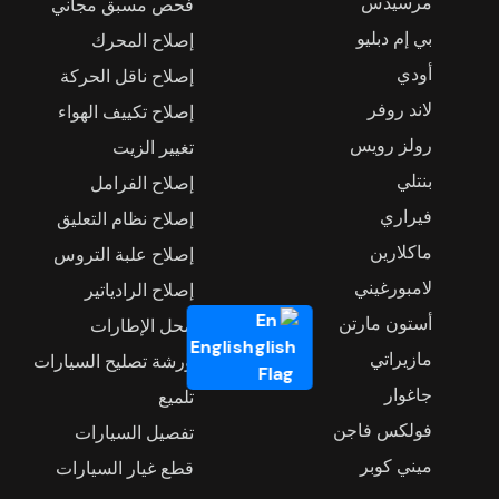
مرسيدس
فحص مسبق مجاني
بي إم دبليو
إصلاح المحرك
أودي
إصلاح ناقل الحركة
لاند روفر
إصلاح تكييف الهواء
رولز رويس
تغيير الزيت
بنتلي
إصلاح الفرامل
فيراري
إصلاح نظام التعليق
ماكلارين
إصلاح علبة التروس
لامبورغيني
إصلاح الرادياتير
أستون مارتن
محل الإطارات
English
مازيراتي
ورشة تصليح السيارات
جاغوار
تلميع
فولكس فاجن
تفصيل السيارات
ميني كوبر
قطع غيار السيارات