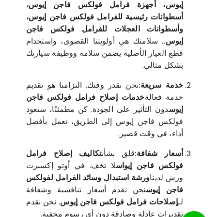
إيوس، أجهزة فرامل فولكس فاجن إيوس،
أسطوانات رئيسية للفرامل فولكس فاجن إيوس،
وأسطوانات العجلات للفرامل فولكس فاجن
إيوس.
. سلامتك هي أولويتنا القصوى، واستخدام
قطع الغيار الأصلية يضمن سلامة ووظيفة سيارتك
بشكل مثالي.
خدمة سريعة:
نحن نقدر وقتك. التزامنا هو تقديم
خدمة فعالة
خدمات إصلاح فرامل فولكس فاجن
إيوس
دون التأثير على الجودة. كن مطمئنًا، ستعود
فولكس فاجن إيوس إلى الطريق، تعمل بأفضل
أداء، في وقت قصير.
أسعار شفافة:
قلق بشأن
تكاليف إصلاح فرامل
فولكس فاجن إيواس
لا تخف. في أوتو إكسبرت
ورش لدينا
ورشة استبدال وسائد الفرامل لفولكس
فاجن إيوس
نحن نقدم أسعار تنافسية وشفافة
لـ
إصلاحات فرامل فولكس فاجن إيوس
. نحن نقدم
تقديرات عادلة وصادقة دون أي رسوم مخفية.