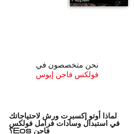
نحن متخصصون في
فولكس فاجن إيوس
معروف لما ذكر أعلاه
لماذا أوتو إكسبرت ورش لاحتياجاتك
في استبدال وسادات فرامل فولكس
فاجن Eos؟