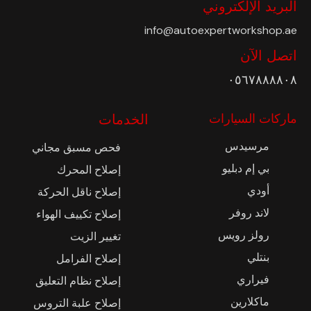
البريد الإلكتروني
info@autoexpertworkshop.ae
اتصل الآن
٠٥٦٧٨٨٨٨٠٨
ماركات السيارات
الخدمات
مرسيدس
فحص مسبق مجاني
بي إم دبليو
إصلاح المحرك
أودي
إصلاح ناقل الحركة
لاند روفر
إصلاح تكييف الهواء
رولز رويس
تغيير الزيت
بنتلي
إصلاح الفرامل
فيراري
إصلاح نظام التعليق
ماكلارين
إصلاح علبة التروس