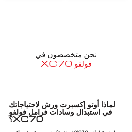
نحن متخصصون في
فولفو XC70
معروف لما ذكر أعلاه
لماذا أوتو إكسبرت ورش لاحتياجاتك
في استبدال وسادات فرامل فولفو
XC70؟