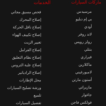
ماركات السيارات
الخدمات
مرسيدس
فحص مسبق مجاني
بي إم دبليو
إصلاح المحرك
أودي
إصلاح ناقل الحركة
لاند روفر
إصلاح تكييف الهواء
رولز رويس
تغيير الزيت
بنتلي
إصلاح الفرامل
فيراري
إصلاح نظام التعليق
ماكلارين
إصلاح علبة التروس
لامبورغيني
إصلاح الرادياتير
أستون مارتن
محل الإطارات
مازيراتي
ورشة تصليح السيارات
جاغوار
تلميع
فولكس فاجن
تفصيل السيارات