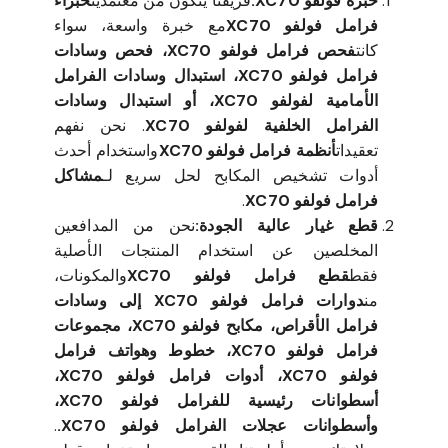
خبرة فولفو XC70:
فريقنا يتكون من معتمدين
خبراء
فرامل فولفو XC70
مع خبرة واسعة، سواء
كانت
فحص فرامل فولفو XC70، فحص وسادات
فرامل فولفو XC70، استبدال وسادات الفرامل
الأمامية لفولفو XC70، أو استبدال وسادات
الفرامل الخلفية لفولفو XC70
. نحن نفهم
تعقيدات
أنظمة فرامل فولفو XC70
واستخدام أحدث
أدوات تشخيص المكابح لحل سريع لـ
مشاكل
فرامل فولفو XC70
.
قطع غيار عالية الجودة:
نحن من المدافعين
المخلصين عن استخدام المنتجات الأصلية
فقط
قطع فرامل فولفو XC70
والمكونات،
من
دوارات فرامل فولفو XC70 إلى وسادات
فرامل الأقراص، مكابح فولفو XC70، مجموعات
فرامل فولفو XC70، خطوط وهواتف فرامل
فولفو XC70، أدوات فرامل فولفو XC70،
أسطوانات رئيسية للفرامل فولفو XC70،
وأسطوانات عجلات الفرامل فولفو XC70.
.