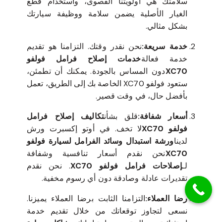
سلامتك هي أولويتنا القصوى، واستخدام قطع
الغيار الأصلية يضمن سلامة ووظيفة سيارتك
بشكل مثالي.
خدمة سريعة:
نحن نقدر وقتك. التزامنا هو تقديم
خدمة فعالة
خدمات إصلاح فرامل فولفو
XC70
دون المساس بالجودة. يمكنك أن تطمئن،
ستعود فولفو XC70 الخاصة بك إلى الطريق، تعمل
بأفضل حال، في وقت قصير.
أسعار شفافة:
قلق بشأن
تكاليف إصلاح فرامل
فولفو XC70
لا تخف. في أوتو إكسبرت ورش
لدينا
ورشة استبدال وسائد الفرامل لسيارة فولفو
XC70
نحن نقدم أسعار تنافسية وشفافة
لـ
إصلاحات فرامل فولفو XC70
. نحن نقدم
تقديرات عادلة وصادقة دون أي رسوم مخفية.
رضا العملاء:
التزامنا الثابت برضا العملاء يميزنا.
نسعى لتجاوز توقعاتك من خلال تقديم خدمة