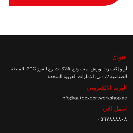
عنوان
أوتو إكسبرت ورش، مستودع #S2، شارع القوز 20C، المنطقة
الصناعية 2، دبي، الإمارات العربية المتحدة
البريد الإلكتروني
info@autoexpertworkshop.ae
اتصل الآن
٠٥٦٧٨٨٨٨٠٨