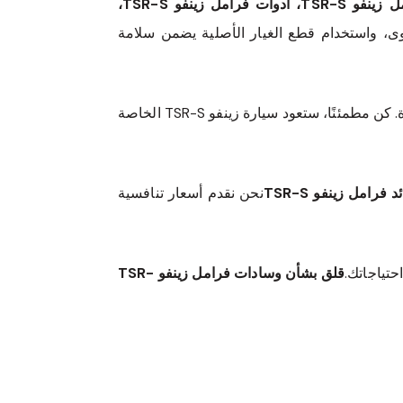
وسادات فرامل الأقراص، مكابس فرامل زينفو TSR-S، مجموعات فرامل زينفو TSR-S، خطوط وهوزات فرامل زينفو TSR-S، أدوات فرامل زينفو TSR-S،
وى، واستخدام قطع الغيار الأصلية يضمن سلامة
بدون المساس بالجودة. كن مطمئنًا، ستعود سيارة زينفو TSR-S الخاصة
رامل زينفو TSR-S
نحن نقدم أسعار تنافسية
حتياجاتك.
قلق بشأن وسادات فرامل زينفو TSR-