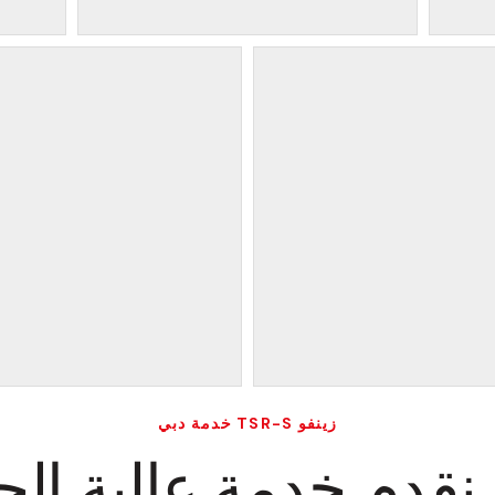
زينفو TSR-S خدمة دبي
نقدم خدمة عالية الج