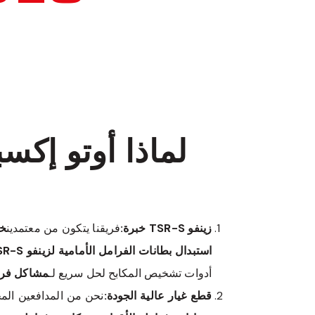
لماذا أوتو إك
زينفو TSR-S خبرة:
فريقنا يتكون من معتمدين
خب
استبدال بطانات الفرامل الأمامية لزينفو TSR-S، أو استبدال بطانات الفرامل الخلفية لزينفو TSR-S
أدوات تشخيص المكابح لحل سريع لـ
مشاكل فرامل 
قطع غيار عالية الجودة:
نحن من المدافعين الم