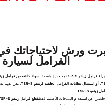
معروف لما ذكر أعلاه
سبرت ورش لاحتياجاتك ف
الفرامل لسيارة زينفو
راء فرامل زينفو TSR-S
مع خبرة واسعة، سواء كانت
. نحن نفهم تعق
زينفو TSR-S
.
خلصين عن استخدام المنتجات الأصلية فقط
قطع فرامل زينفو TSR-S